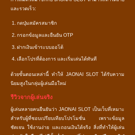
และรวดเร็ว:
กดปุ่มสมัครสมาชิก
กรอกข้อมูลและยืนยัน OTP
ฝากเงินเข้าระบบออโต้
เลือกโปรที่ต้องการ และเริ่มเล่นได้ทันที
ด้วยขั้นตอนเหล่านี้ ทำให้ JAONAI SLOT ได้รับความ
นิยมสูงในกลุ่มผู้เล่นมือใหม่
รีวิวจากผู้เล่นจริง
ผู้เล่นหลายคนยืนยันว่า JAONAI SLOT เป็นเว็บที่เหมาะ
สำหรับผู้ที่ชอบเปรียบเทียบโปรโมชั่น เพราะข้อมูล
ชัดเจน ใช้งานง่าย และถอนเงินได้จริง สิ่งที่ทำให้ผู้เล่น