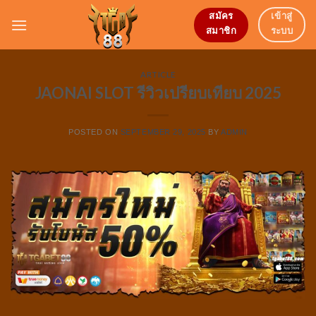
Skip
สมัคร
เข้าสู่
to
สมาชิก
ระบบ
content
ARTICLE
JAONAI SLOT รีวิวเปรียบเทียบ 2025
POSTED ON
SEPTEMBER 29, 2025
BY
ADMIN